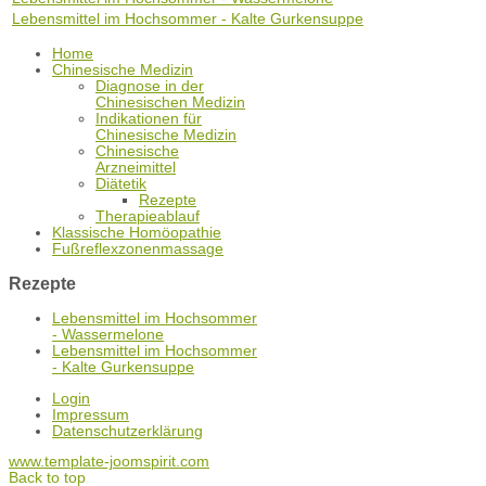
Lebensmittel im Hochsommer - Kalte Gurkensuppe
Home
Chinesische Medizin
Diagnose in der
Chinesischen Medizin
Indikationen für
Chinesische Medizin
Chinesische
Arzneimittel
Diätetik
Rezepte
Therapieablauf
Klassische Homöopathie
Fußreflexzonenmassage
Rezepte
Lebensmittel im Hochsommer
- Wassermelone
Lebensmittel im Hochsommer
- Kalte Gurkensuppe
Login
Impressum
Datenschutzerklärung
www.template-joomspirit.com
Back to top